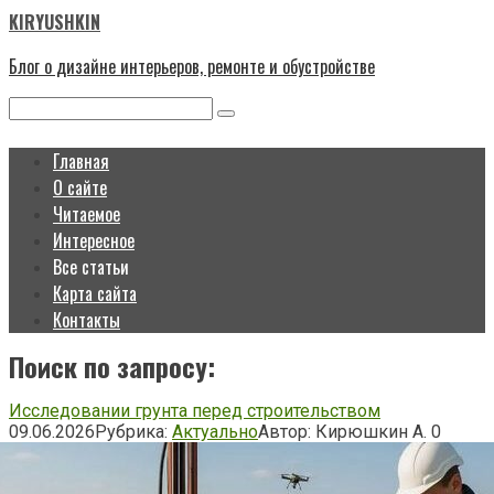
Перейти
KIRYUSHKIN
к
контенту
Блог о дизайне интерьеров, ремонте и обустройстве
Поиск:
Главная
О сайте
Читаемое
Интересное
Все статьи
Карта сайта
Контакты
Поиск по запросу:
Исследовании грунта перед строительством
09.06.2026
Рубрика:
Актуально
Автор:
Кирюшкин А.
0