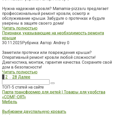
Нужна надежная кровля? Mamamia-pizza.ru предлагает
профессиональный ремонт кровли, осмотр и
обслуживание крыши. Забудьте о протечках и будьте
уверены в защите своего дома!
Читать полностью
Признаки, указывающие на необходимость ремонта
крыши
30.11.2025
Рубрика:
Автор:
Andrey
0
Заметили протечки или повреждения крыши?
Оперативный ремонт кровли любой сложности!
Диагностика, монтаж, гарантия качества. Сохраните свой
дом в безопасности!
Читать полностью
Пагинация
1
2
…
28
Далее
записей
Поиск:
ТОП-5 статей на сайте
Парта-трансформер для детей | Товары для удобства
«COMF-ORT»
Мебель
Выбираем двуспальную кровать