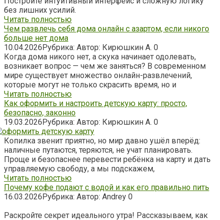
Постройте интуитивный интерфейс и сложную логику
без лишних усилий.
Читать полностью
Чем развлечь себя дома онлайн с азартом, если никого
больше нет дома
10.04.2026
Рубрика:
Автор:
Кирюшкин А.
0
Когда дома никого нет, а скука начинает одолевать,
возникает вопрос — чем же заняться? В современном
мире существует множество онлайн-развлечений,
которые могут не только скрасить время, но и
Читать полностью
Как оформить и настроить детскую карту: просто,
безопасно, законно
19.03.2026
Рубрика:
Автор:
Кирюшкин А.
0
Копилка звенит приятно, но мир давно ушёл вперёд:
наличные путаются, теряются, не учат планировать.
Проще и безопаснее перевести ребёнка на карту и дать
управляемую свободу, а мы подскажем,
Читать полностью
Почему кофе подают с водой и как его правильно пить
16.03.2026
Рубрика:
Автор:
Andrey
0
Раскройте секрет идеального утра! Рассказываем, как