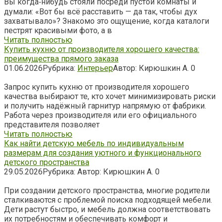
Вы когда‑нибудь стояли посреди пустой комнаты и
думали: «Вот бы всё расставить — да так, чтобы дух
захватывало»? Знакомо это ощущение, когда каталоги
пестрят красивыми фото, а в
Читать полностью
Купить кухню от производителя хорошего качества:
преимущества прямого заказа
01.06.2026
Рубрика:
Интерьер
Автор:
Кирюшкин А.
0
Запрос купить кухню от производителя хорошего
качества выбирают те, кто хочет минимизировать риски
и получить надёжный гарнитур напрямую от фабрики.
Работа через производителя или его официального
представителя позволяет
Читать полностью
Как найти детскую мебель по индивидуальным
размерам для создания уютного и функционального
детского пространства
29.05.2026
Рубрика:
Автор:
Кирюшкин А.
0
При создании детского пространства, многие родители
сталкиваются с проблемой поиска подходящей мебели.
Дети растут быстро, и мебель должна соответствовать
их потребностям и обеспечивать комфорт и