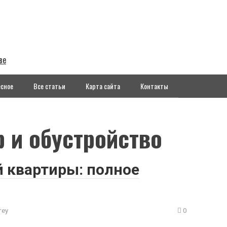
ве
сное
Все статьи
Карта сайта
Контакты
 и обустройство
 квартиры: полное
rey
0