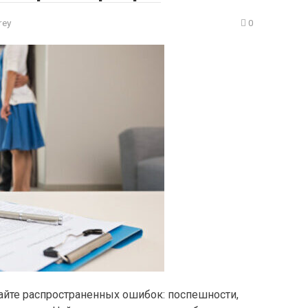
rey
0
айте распространенных ошибок: поспешности,