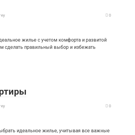
rey
0
идеальное жилье с учетом комфорта и развитой
ам сделать правильный выбор и избежать
артиры
rey
0
выбрать идеальное жилье, учитывая все важные