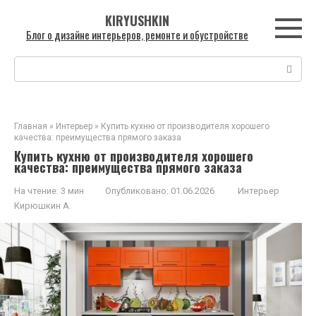
Перейти
KIRYUSHKIN
к
Блог о дизайне интерьеров, ремонте и обустройстве
контенту
Поиск:
Главная
»
Интерьер
»
Купить кухню от производителя хорошего
качества: преимущества прямого заказа
Купить кухню от производителя хорошего
качества: преимущества прямого заказа
На чтение:
3 мин
Опубликовано:
01.06.2026
Интерьер
Кирюшкин А.