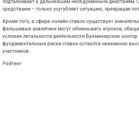
подталкивает к дальнейшим необдуманным действиям. От
средствами – только усугубляет ситуацию, превращая п
Кроме того, в сфере онлайн ставок существует значите
фальшивые аналитики могут обманывать игроков, обеща
условии легальности деятельности Букмекерских контор 
фундаментальные риски ставок остаются неизменно высо
участников.
Рейтинг