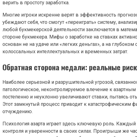
верить в простоту заработка.
Многие игроки искренне верят в эффективность прогнозо
убеждают себя, что смогут «переиграть» систему, анализи
любой букмекерской деятельности заключается в матема
стороне букмекера. Мифы о заработке на ставках активно
основан не на удаче или «легких деньгах», а на глубоко
колоссальных интеллектуальных и временных затрат.
Обратная сторона медали: реальные риск
Наиболее серьезной и разрушительной угрозой, связанной
патологическое, неконтролируемое влечение к азартным 
постепенно и неуклонно увеличивают ставки, пытаясь от
Этот замкнутый процесс приводит к катастрофическим ф
отчуждению.
Психология азарта играет здесь ключевую роль. Кажды
контроля и уверенности в своих силах. Проигрыши же ч