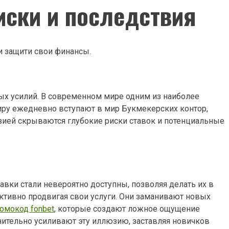
риски и последствия
 и защити свои финансы.
ых усилий. В современном мире одним из наиболее
миру ежедневно вступают в мир Букмекерских контор,
зией скрываются глубокие риски ставок и потенциальные
авки стали невероятно доступны, позволяя делать их в
ктивно продвигая свои услуги. Они заманивают новых
омокод fonbet
, которые создают ложное ощущение
нительно усиливают эту иллюзию, заставляя новичков