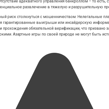
сутствие адекватного управления банкроллом – то есть, 
отенциальное развлечение в тяжелую и разрушительную пр
льный риск столкнуться с мошенничеством. Нелегальные п
я гарантированные выигрыши или инсайдерскую информац
и прохождения обязательной верификации, что призвано з
кими. Азартные игры по своей природе не могут быть ист