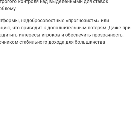
строгого контроля над выделенными для ставок
облему.
латформы, недобросовестные «прогнозисты» или
ию, что приводит к дополнительным потерям. Даже при
ащитить интересы игроков и обеспечить прозрачность,
очником стабильного дохода для большинства