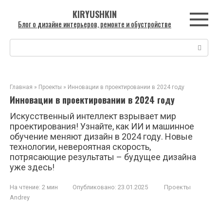
Перейти
KIRYUSHKIN
к
Блог о дизайне интерьеров, ремонте и обустройстве
контенту
Поиск:
Главная
»
Проекты
»
Инновации в проектировании в 2024 году
Инновации в проектировании в 2024 году
Искусственный интеллект взрывает мир
проектирования! Узнайте, как ИИ и машинное
обучение меняют дизайн в 2024 году. Новые
технологии, невероятная скорость,
потрясающие результаты – будущее дизайна
уже здесь!
На чтение:
2 мин
Опубликовано:
23.01.2025
Проекты
Andrey