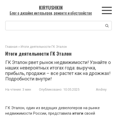
Перейти
KIRYUSHKIN
к
Блог о дизайне интерьеров, ремонте и обустройстве
контенту
Поиск:
Главная
»
Итоги деятельности ГК Эталон
Итоги деятельности ГК Эталон
ГК Эталон рвет рынок недвижимости! Узнайте о
наших невероятных итогах года: выручка,
прибыль, продажи – все растет как на дрожжах!
Подробности внутри!
На чтение:
3 мин
Опубликовано:
10.05.2025
Andrey
ГК Эталон, один из ведущих девелоперов на рынке
недвижимости России, представила
итоги
своей