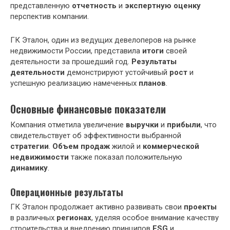
представленную
отчетность
и
экспертную оценку
перспектив компании.
ГК Эталон, один из ведущих девелоперов на рынке
недвижимости России, представила
итоги
своей
деятельности за прошедший год.
Результаты
деятельности
демонстрируют устойчивый
рост
и
успешную реализацию намеченных
планов
.
Основные финансовые показатели
Компания отметила увеличение
выручки
и
прибыли
, что
свидетельствует об эффективности выбранной
стратегии
.
Объем продаж
жилой и
коммерческой
недвижимости
также показал положительную
динамику
.
Операционные результаты
ГК Эталон продолжает активно развивать свои
проекты
в различных
регионах
, уделяя особое внимание качеству
строительства и внедрению принципов
ESG
и