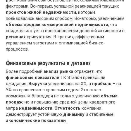
рост
компании был обусловлен несколькими ключевыми
факторами. Во-первых, успешной реализацией текущих
проектов
жилой недвижимости
, которые
пользовались высоким спросом; Во-вторых, увеличением
объема продаж
коммерческой недвижимости
, что
свидетельствует о восстановлении деловой активности в
регионах
присутствия. В-третьих, эффективным
управлением затратами и оптимизацией бизнес-
процессов.
Финансовые результаты в деталях
Более подробный
анализ рынка
отражает, что
финансовые показатели
ГК Эталон превзошли
ожидания.
Выручка
увеличилась на X%, а
прибыль
– на
Y% по сравнению с прошлым годом. Это стало
возможным благодаря не только увеличению
объема
продаж
, но и повышению средней цены квадратного
метра
недвижимости
.
Отчетность
компании
демонстрирует устойчивую
динамику
и стабильные
экономические показатели
.