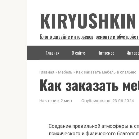
Перейти
KIRYUSHKIN
к
контенту
Блог о дизайне интерьеров, ремонте и обустройст
Главная
О сайте
Читаемое
Интере
Главная
»
Мебель
»
Как заказать мебель в спальню
Как заказать м
На чтение:
2 мин
Опубликовано:
23.06.2024
Создание правильной атмосферы в с
психического и физического благопол