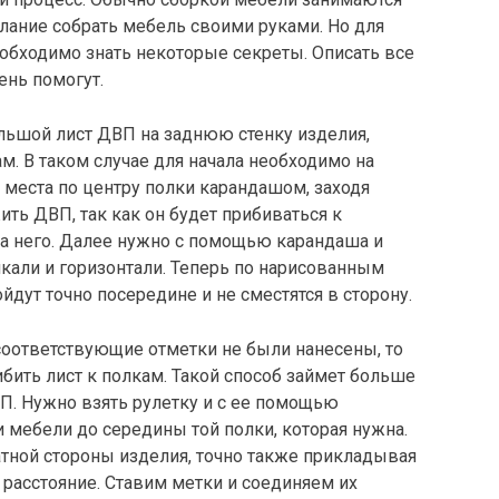
лание собрать мебель своими руками. Но для
еобходимо знать некоторые секреты. Описать все
ень помогут.
большой лист ДВП на заднюю стенку изделия,
м. В таком случае для начала необходимо на
места по центру полки карандашом, заходя
ить ДВП, так как он будет прибиваться к
на него. Далее нужно с помощью карандаша и
икали и горизонтали. Теперь по нарисованным
дут точно посередине и не сместятся в сторону.
соответствующие отметки не были нанесены, то
ибить лист к полкам. Такой способ займет больше
П. Нужно взять рулетку и с ее помощью
 мебели до середины той полки, которая нужна.
атной стороны изделия, точно также прикладывая
 расстояние. Ставим метки и соединяем их