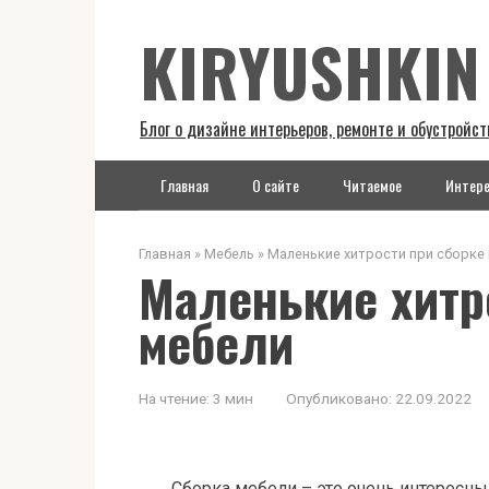
Перейти
KIRYUSHKIN
к
контенту
Блог о дизайне интерьеров, ремонте и обустройст
Главная
О сайте
Читаемое
Интере
Главная
»
Мебель
»
Маленькие хитрости при сборке
Маленькие хитр
мебели
На чтение:
3 мин
Опубликовано:
22.09.2022
Сборка мебели – это очень интересн