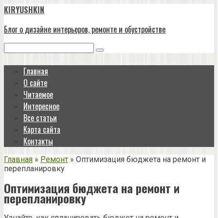
Перейти
KIRYUSHKIN
к
контенту
Блог о дизайне интерьеров, ремонте и обустройстве
Поиск:
Главная
О сайте
Читаемое
Интересное
Все статьи
Карта сайта
Контакты
Главная
»
Ремонт
»
Оптимизация бюджета на ремонт и
перепланировку
Оптимизация бюджета на ремонт и
перепланировку
Узнайте, как спланировать бюджет на ремонт и