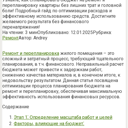
перепланировку квартиры без лишних трат и головной
боли! Подробный гайд по оптимизации расходов и
эффективному использованию средств. Достигните
желаемого результата без финансового
перенапряжения!
На чтение:
3 мин
Опубликовано:
12.01.2025
Рубрика:
Ремонт
Автор:
Andrey
Ремонт и перепланировка
жилого помещения – это
сложный и затратный процесс, требующий тщательного
планирования, в т.ч. финансового. Неправильный расчет
бюджета может привести к задержкам работ,
снижению качества материалов и, в конечном итоге, к
недовольству результатом. Данная статья посвящена
оптимизации процесса планирования бюджета на
ремонт и перепланировку, обеспечивая максимальную
эффективность использования финансовых ресурсов.
Содержание
Этап 1⁚ Определение масштаба работ и целей
Факторы, влияющие на бюджет⁚