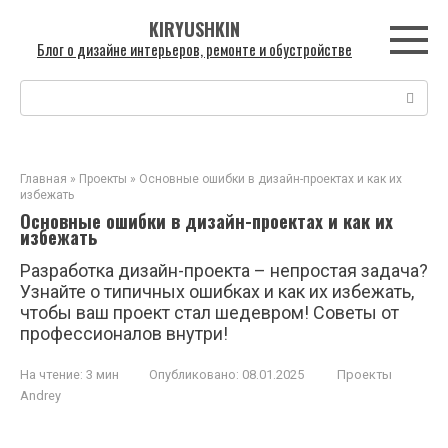
Перейти
KIRYUSHKIN
к
Блог о дизайне интерьеров, ремонте и обустройстве
контенту
Поиск:
Главная
»
Проекты
»
Основные ошибки в дизайн-проектах и как их
избежать
Основные ошибки в дизайн-проектах и как их
избежать
Разработка дизайн-проекта – непростая задача?
Узнайте о типичных ошибках и как их избежать,
чтобы ваш проект стал шедевром! Советы от
профессионалов внутри!
На чтение:
3 мин
Опубликовано:
08.01.2025
Проекты
Andrey