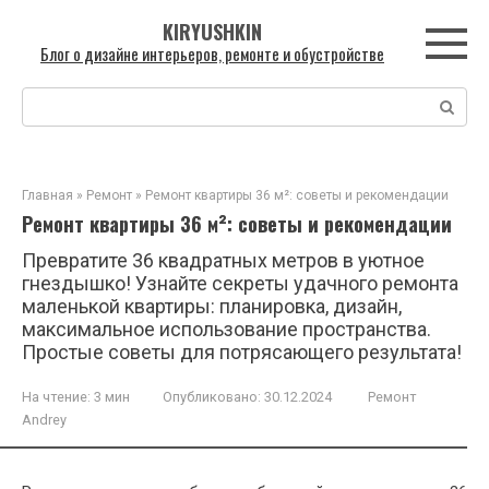
Перейти
KIRYUSHKIN
к
Блог о дизайне интерьеров, ремонте и обустройстве
контенту
Поиск:
Главная
»
Ремонт
»
Ремонт квартиры 36 м²: советы и рекомендации
Ремонт квартиры 36 м²: советы и рекомендации
Превратите 36 квадратных метров в уютное
гнездышко! Узнайте секреты удачного ремонта
маленькой квартиры: планировка, дизайн,
максимальное использование пространства.
Простые советы для потрясающего результата!
На чтение:
3 мин
Опубликовано:
30.12.2024
Ремонт
Andrey