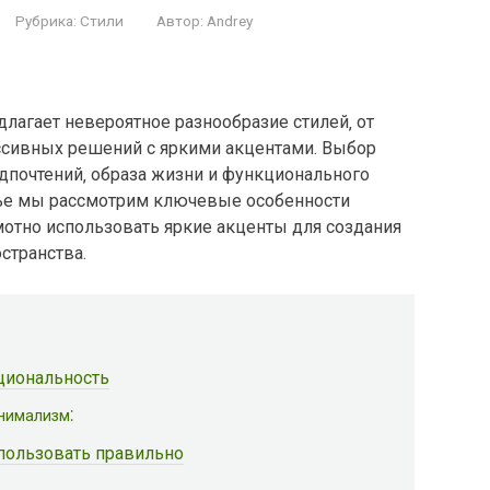
Рубрика:
Стили
Автор:
Andrey
лагает невероятное разнообразие стилей‚ от
ссивных решений с яркими акцентами. Выбор
дпочтений‚ образа жизни и функционального
тье мы рассмотрим ключевые особенности
мотно использовать яркие акценты для создания
странства.
циональность
нимализм⁚
спользовать правильно