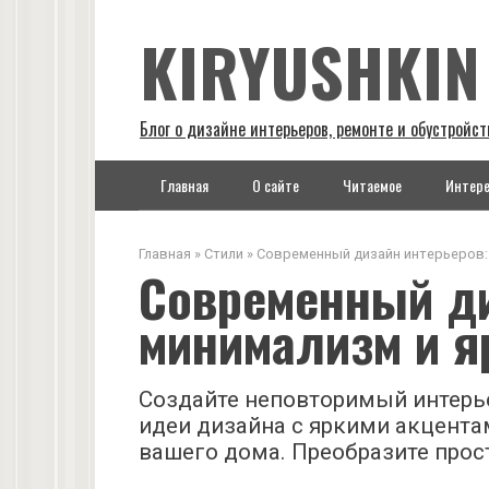
Перейти
KIRYUSHKIN
к
контенту
Блог о дизайне интерьеров, ремонте и обустройст
Главная
О сайте
Читаемое
Интере
Главная
»
Стили
»
Современный дизайн интерьеров:
Современный ди
минимализм и я
Создайте неповторимый интерь
идеи дизайна с яркими акцента
вашего дома. Преобразите прос