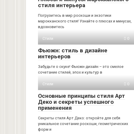
стиля интерьера
Погрузитесь в мир роскоши и экзотики
марокканского стиля! Узнайте о плюсах и минусах,
вдохновитесь
Стили
0
Фьюжн: стиль в дизайне
интерьеров
Забудьте о скуке! Фьюжн-дизайн – это смелое
сочетание стилей, эпох и культур в
Стили
0
Основные принципы стиля Арт
Деко и секреты успешного
применения
Секреты стиля Арт Деко: откройте для себя
уникальное сочетание роскоши, геометрических
форм и