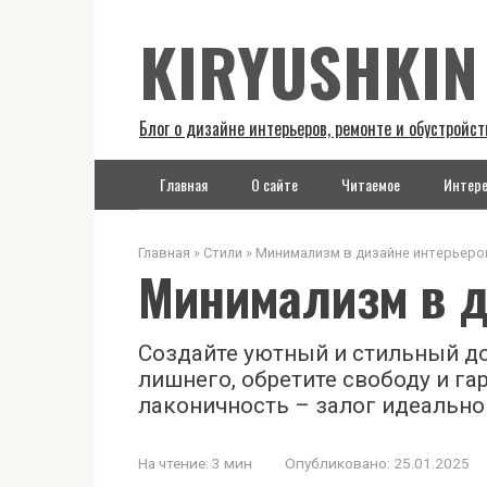
Перейти
KIRYUSHKIN
к
контенту
Блог о дизайне интерьеров, ремонте и обустройст
Главная
О сайте
Читаемое
Интере
Главная
»
Стили
»
Минимализм в дизайне интерьеро
Минимализм в д
Создайте уютный и стильный д
лишнего, обретите свободу и г
лаконичность – залог идеально
На чтение:
3 мин
Опубликовано:
25.01.2025