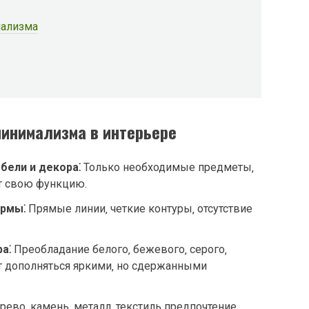
мализма
инимализма в интерьере
бели и декора⁚
Только необходимые предметы‚
т свою функцию.
рмы⁚
Прямые линии‚ четкие контуры‚ отсутствие
а⁚
Преобладание белого‚ бежевого‚ серого‚
т дополняться яркими‚ но сдержанными
ево‚ камень‚ металл‚ текстиль предпочтение