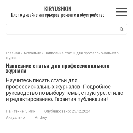
Перейти
KIRYUSHKIN
к
Блог о дизайне интерьеров, ремонте и обустройстве
контенту
Поиск:
Главная
»
Актуально
»
Написание статьи для профессионального
журнала
Написание статьи для профессионального
журнала
Научитесь писать статьи для
профессиональных журналов! Подробное
руководство по выбору темы, структуре, стилю
и редактированию. Гарантия публикации!
На чтение:
3 мин
Опубликовано:
25.12.2024
Актуально
Andrey