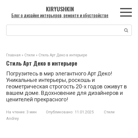
Перейти
KIRYUSHKIN
к
Блог о дизайне интерьеров, ремонте и обустройстве
контенту
Поиск:
Главная
»
Стили
»
Стиль Арт Деко в интерьере
Стиль Арт Деко в интерьере
Погрузитесь в мир элегантного Арт Деко!
Уникальные интерьеры, роскошь и
геометрическая строгость 20-х годов оживут в
вашем доме. Вдохновение для дизайнеров и
ценителей прекрасного!
На чтение:
3 мин
Опубликовано:
11.01.2025
Стили
Andrey