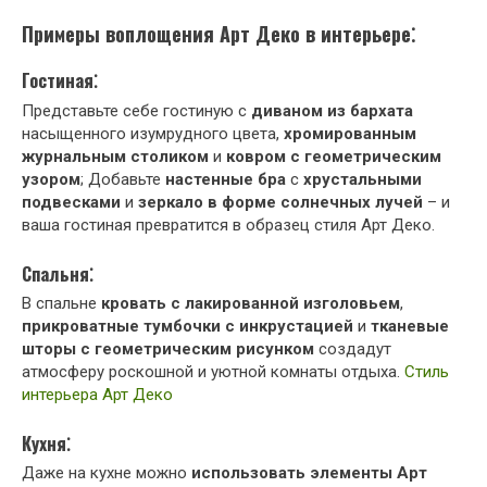
Примеры воплощения Арт Деко в интерьере⁚
Гостиная⁚
Представьте себе гостиную с
диваном из бархата
насыщенного изумрудного цвета,
хромированным
журнальным столиком
и
ковром с геометрическим
узором
; Добавьте
настенные бра
с
хрустальными
подвесками
и
зеркало в форме солнечных лучей
– и
ваша гостиная превратится в образец стиля Арт Деко.
Спальня⁚
В спальне
кровать с лакированной изголовьем
,
прикроватные тумбочки с инкрустацией
и
тканевые
шторы с геометрическим рисунком
создадут
атмосферу роскошной и уютной комнаты отдыха.
Стиль
интерьера Арт Деко
Кухня⁚
Даже на кухне можно
использовать элементы Арт